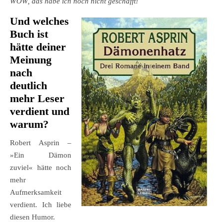
WOW, das habe ich noch nicht geschafft!
Und welches
Buch ist
hätte deiner
Meinung
nach
deutlich
mehr Leser
verdient und
warum?
Robert Asprin –
»Ein Dämon
zuviel« hätte noch
mehr
Aufmerksamkeit
verdient. Ich liebe
diesen Humor.