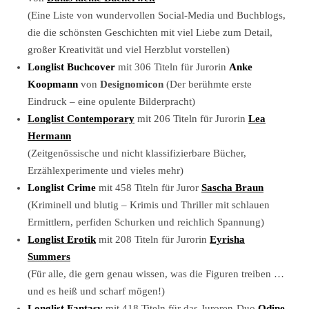
(Eine Liste von wundervollen Social-Media und Buchblogs,
die die schönsten Geschichten mit viel Liebe zum Detail,
großer Kreativität und viel Herzblut vorstellen)
Longlist Buchcover
mit 306 Titeln für Jurorin
Anke
Koopmann
von
Designomicon
(Der berühmte erste
Eindruck – eine opulente Bilderpracht)
Longlist Contemporary
mit 206 Titeln für Jurorin
Lea
Hermann
(Zeitgenössische und nicht klassifizierbare Bücher,
Erzählexperimente und vieles mehr)
Longlist Crime
mit 458 Titeln für Juror
Sascha Braun
(Kriminell und blutig – Krimis und Thriller mit schlauen
Ermittlern, perfiden Schurken und reichlich Spannung)
Longlist Erotik
mit 208 Titeln für Jurorin
Eyrisha
Summers
(Für alle, die gern genau wissen, was die Figuren treiben …
und es heiß und scharf mögen!)
Longlist Fantasy
mit 418 Titeln für das Juroren-Duo
Odine