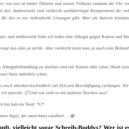
einer von uns ist immer Daheim und unsere Fellnase rundum die Uhr ver
ebt das. Andererseits sind vielleicht wohlüberlegte Kompromisse für vie
 für das es nur individuelle Lösungen gibt. Aber als Autorin könnte
 aus, und mittlerweile habe ich leider eine Allergie gegen Katzen und H
bringt das alles ja nichts. Aber vielleicht kann man ja auch eine Behan
 eine Allergiebehandlung zu machen und mir Katzen oder einen Hund zu
arz-Serie natürlich schon.
gs auch überdurchschnittlich viel Zeit und Beschäftigung verlangen. Wi
 ich spreche. 🙂 Und wie sieht es mit anderen Tierchen aus?
ch bin halt ein Nerd. *G*
 einen Vogel, der manchmal randliert … 😀
ft, vielleicht sogar Schreib-Buddys? Wer ist e