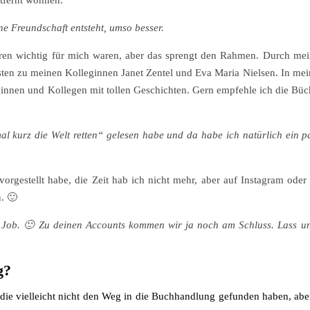
tfernt wohnen.
ne Freundschaft entsteht, umso besser.
hren wichtig für mich waren, aber das sprengt den Rahmen. Durch mei
sten zu meinen Kolleginnen Janet Zentel und Eva Maria Nielsen. In me
eginnen und Kollegen mit tollen Geschichten. Gern empfehle ich die Bü
l kurz die Welt retten“ gelesen habe und da habe ich natürlich ein 
orgestellt habe, die Zeit hab ich nicht mehr, aber auf Instagram ode
. 🙂
e Job. 🙂 Zu deinen Accounts kommen wir ja noch am Schluss. Lass un
g?
die vielleicht nicht den Weg in die Buchhandlung gefunden haben, aber