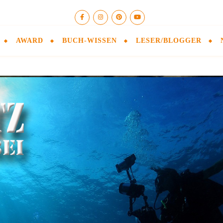
AWARD
BUCH-WISSEN
LESER/BLOGGER