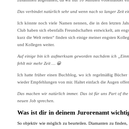
zusammen abgehalten, da wir nur 10 Minuten voneinander en
Das verbindet natürlich sehr und wenn nach so langer Zeit ei
Ich könnte noch viele Namen nennen, die in den letzten Ja
Club haben sich ebenfalls Freundschaften entwickelt, am eng
kurz die Welt retten“ finden sich einige meiner engsten Koll
und Kollegen weiter.
Auf einige bin ich aufmerksam geworden nachdem ich „Einma
fehlt mir mehr Zeit … 😀
Ich hatte früher einen Buchblog, wo ich regelmäßig Bücher v
wieder Empfehlungen von mir. Haltet einfach die Augen offen
Das machen wir natürlich immer. Das ist für uns Part of th
neuen Job sprechen.
Was ist dir in deinem Jurorenamt wichti
So objektiv wie möglich zu beurteilen. Diamanten zu finden, 