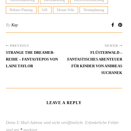
Release-Planung
S4S
Skoutz-Wiki
Terminplanung
By
Kay
PREVIOUS
NEWER
STRANGE THE DREAMER-
FLÜSTERWALD –
REIHE – FANTASYEPOS VON
FANTASTISCHES ABENTEUER
LAINI TAYLOR
FÜR KINDER VON ANDREAS
SUCHANEK
LEAVE A REPLY
Deine E-Mail-Adresse wird nicht veröffentlicht.
Erforderliche Felder
sind mit
*
markiert