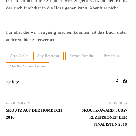
der Eulenfluß-Brücke immer wieder gern verwendeter Kniff,
der auch furchtbar in die Hose gehen kann. Aber hier nicht.
Für alle, die wir neugierig machen konnten, ist das Buch unter
anderem
hier
zu erwerben.
Arno Endler
Jury-Rezension
Karsten Kruschel
Paracelsus
Shortlist Science Fiction
By
Kay
PREVIOUS
NEWER
SKOUTZ AUF DER HOMBUCH
SKOUTZ-AWARD: JURY-
2016
REZENSIONEN DER
FINALISTEN 2016