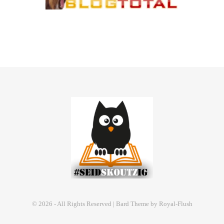
© 2026 - All Rights Reserved | Bard Theme by Royal-Flush