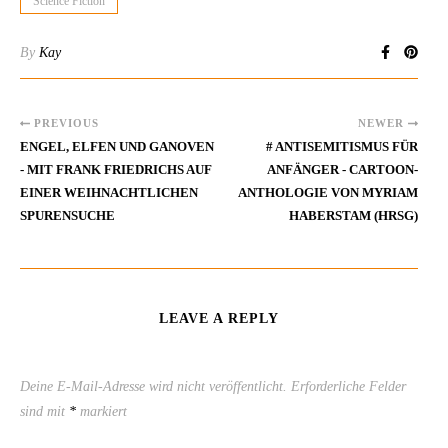
Science Fiction
By
Kay
PREVIOUS
NEWER
ENGEL, ELFEN UND GANOVEN
# ANTISEMITISMUS FÜR
- MIT FRANK FRIEDRICHS AUF
ANFÄNGER - CARTOON-
EINER WEIHNACHTLICHEN
ANTHOLOGIE VON MYRIAM
SPURENSUCHE
HABERSTAM (HRSG)
LEAVE A REPLY
Deine E-Mail-Adresse wird nicht veröffentlicht.
Erforderliche Felder
sind mit
*
markiert