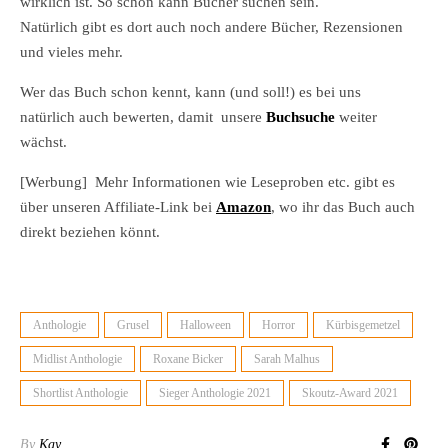
wirklich ist. So schön kann Bücher suchen sein.
Natürlich gibt es dort auch noch andere Bücher, Rezensionen
und vieles mehr.
Wer das Buch schon kennt, kann (und soll!) es bei uns
natürlich auch bewerten, damit unsere
Buchsuche
weiter
wächst.
[Werbung] Mehr Informationen wie Leseproben etc. gibt es
über unseren Affiliate-Link bei
Amazon
, wo ihr das Buch auch
direkt beziehen könnt.
Anthologie
Grusel
Halloween
Horror
Kürbisgemetzel
Midlist Anthologie
Roxane Bicker
Sarah Malhus
Shortlist Anthologie
Sieger Anthologie 2021
Skoutz-Award 2021
By
Kay