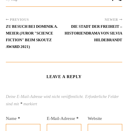
PREVIOUS
NEWER
ZU BESUCH BEI DOMINIK A.
DIE STADT DER FREIHEIT –
MEIER (JUROR "SCIENCE
HISTORIENDRAMA VON SILVIA
FICTION" BEIM SKOUTZ
HILDEBRANDT
AWARD 2021)
LEAVE A REPLY
Deine E-Mail-Adresse wird nicht veröffentlicht.
Erforderliche Felder
sind mit
*
markiert
Name
*
E-Mail-Adresse
*
Website