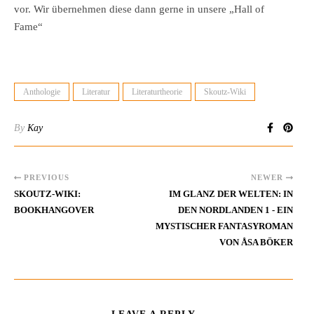
vor. Wir übernehmen diese dann gerne in unsere „Hall of
Fame“
Anthologie
Literatur
Literaturtheorie
Skoutz-Wiki
By
Kay
PREVIOUS
NEWER
SKOUTZ-WIKI:
IM GLANZ DER WELTEN: IN
BOOKHANGOVER
DEN NORDLANDEN 1 - EIN
MYSTISCHER FANTASYROMAN
VON ÅSA BÖKER