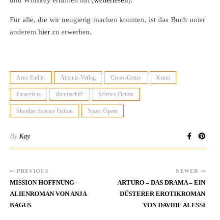
und Whiskey erfahren hat (
weiterlesen
).
Für alle, die wir neugierig machen konnten, ist das Buch unter
anderem
hier
zu erwerben.
Arno Endler
Atlantis-Verlag
Cross-Genre
Krimi
Paracelsus
Raumschiff
Science Fiction
Shortlist Science Fiction
Space Opera
By
Kay
PREVIOUS
NEWER
MISSION HOFFNUNG -
ARTURO – DAS DRAMA – EIN
ALIENROMAN VON ANJA
DÜSTERER EROTIKROMAN
BAGUS
VON DAVIDE ALESSI