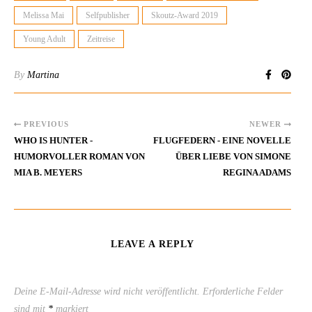
Melissa Mai
Selfpublisher
Skoutz-Award 2019
Young Adult
Zeitreise
By
Martina
PREVIOUS
NEWER
WHO IS HUNTER -
FLUGFEDERN - EINE NOVELLE
HUMORVOLLER ROMAN VON
ÜBER LIEBE VON SIMONE
MIA B. MEYERS
REGINA ADAMS
LEAVE A REPLY
Deine E-Mail-Adresse wird nicht veröffentlicht.
Erforderliche Felder
sind mit
*
markiert