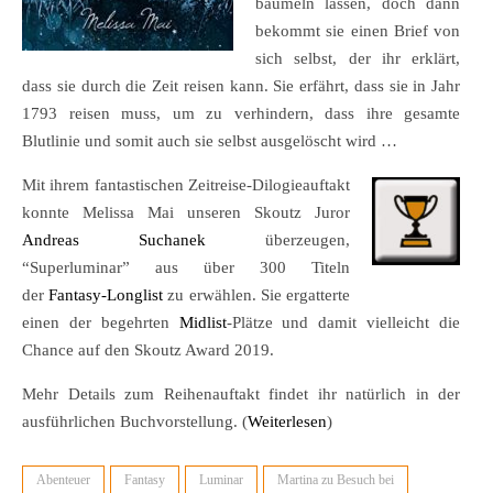
baumeln lassen, doch dann
bekommt sie einen Brief von
sich selbst, der ihr erklärt,
dass sie durch die Zeit reisen kann. Sie erfährt, dass sie in Jahr
1793 reisen muss, um zu verhindern, dass ihre gesamte
Blutlinie und somit auch sie selbst ausgelöscht wird …
Mit ihrem fantastischen Zeitreise-Dilogieauftakt
konnte Melissa Mai unseren Skoutz Juror
Andreas Suchanek
überzeugen,
“Superluminar” aus über 300 Titeln
der
Fantasy-Longlist
zu erwählen. Sie ergatterte
einen der begehrten
Midlist
-Plätze und damit vielleicht die
Chance auf den Skoutz Award 2019.
Mehr Details zum Reihenauftakt findet ihr natürlich in der
ausführlichen Buchvorstellung. (
Weiterlesen
)
Abenteuer
Fantasy
Luminar
Martina zu Besuch bei