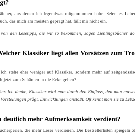
gt?
e Bücher, aus denen ich irgendwas mitgenommen habe. Seien es Lebens
ch, das mich am meisten geprägt hat, fällt mir nicht ein.
 von den Lesetipps, die wir so bekommen, sagen Lieblingsbücher d
elcher Klassiker liegt allen Vorsätzen zum Tr
 Ich stehe eher weniger auf Klassiker, sondern mehr auf zeitgenössi
ich jetzt zum Schämen in die Ecke gehen?
iker. Ich denke, Klassiker wird man durch den Einfluss, den man entw
 Vorstellungen prägt, Entwicklungen anstößt. Oft kennt man sie zu Leb
h deutlich mehr Aufmerksamkeit verdient?
cherperlen, die mehr Leser verdienen. Die Bestsellerlisten spiegeln oft