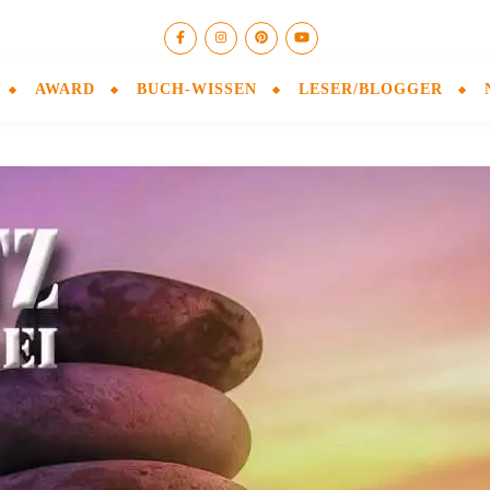
AWARD
BUCH-WISSEN
LESER/BLOGGER