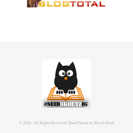
© 2026 - All Rights Reserved | Bard Theme by Royal-Flush