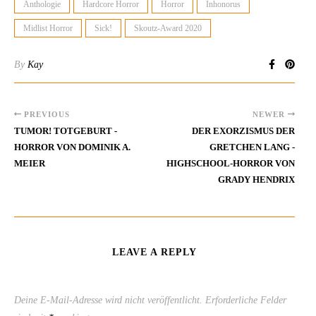
Anthologie
Hardcore Horror
Horror
Inhonorus
Midlist Horror
Sick!
Skoutz-Award 2020
By
Kay
PREVIOUS
NEWER
TUMOR! TOTGEBURT -
DER EXORZISMUS DER
HORROR VON DOMINIK A.
GRETCHEN LANG -
MEIER
HIGHSCHOOL-HORROR VON
GRADY HENDRIX
LEAVE A REPLY
Deine E-Mail-Adresse wird nicht veröffentlicht.
Erforderliche Felder