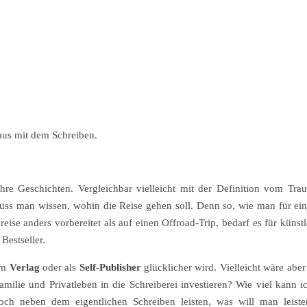
us mit dem Schreiben.
ihre Geschichten. Vergleichbar vielleicht mit der Definition vom Tr
muss man wissen, wohin die Reise gehen soll. Denn so, wie man für ei
reise anders vorbereitet als auf einen Offroad-Trip, bedarf es für künst
Bestseller.
 im
Verlag
oder als
Self-Publisher
glücklicher wird. Vielleicht wäre abe
ilie und Privatleben in die Schreiberei investieren? Wie viel kann ich
och neben dem eigentlichen Schreiben leisten, was will man lei