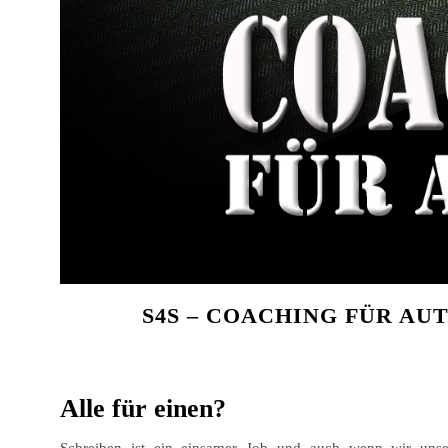
S4S – COACHING FÜR A
Alle für einen?