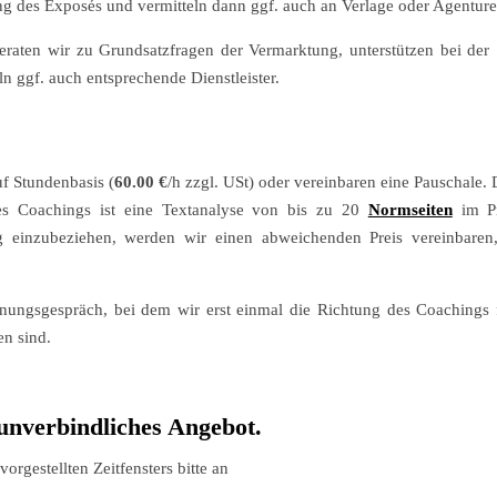
lung des Exposés und vermitteln dann ggf. auch an Verlage oder Agenture
 beraten wir zu Grundsatzfragen der Vermarktung, unterstützen bei de
ln ggf. auch entsprechende Dienstleister.
uf Stundenbasis (
60.00 €
/h zzgl. USt) oder vereinbaren eine Pauschale
s Coachings ist eine Textanalyse von bis zu 20
Normseiten
im Pr
ung einzubeziehen, werden wir einen abweichenden Preis vereinbaren
nungsgespräch, bei dem wir erst einmal die Richtung des Coachings 
en sind.
 unverbindliches Angebot.
rgestellten Zeitfensters bitte an