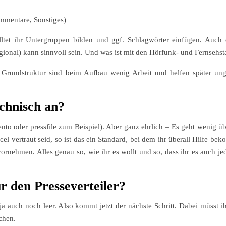
mmentare, Sonstiges)
olltet ihr Untergruppen bilden und ggf. Schlagwörter einfügen. Auch
ional) kann sinnvoll sein. Und was ist mit den Hörfunk- und Fernsehst
 Grundstruktur sind beim Aufbau wenig Arbeit und helfen später ung
echnisch an?
to oder pressfile zum Beispiel). Aber ganz ehrlich – Es geht wenig übe
el vertraut seid, so ist das ein Standard, bei dem ihr überall Hilfe b
rnehmen. Alles genau so, wie ihr es wollt und so, dass ihr es auch je
r den Presseverteiler?
t ja auch noch leer. Also kommt jetzt der nächste Schritt. Dabei müsst
hen.