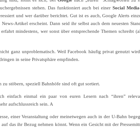
ung sind, lohnt es sich, bei
Google
nach „euren“ Schlagworten zu 
uchergebnissen stehen. Das funktioniert auch bei einer
Social Media
essiert und wer darüber berichtet. Gut ist es auch, Google Alerts einzu
News-Artikel erscheint. Dann seid ihr selbst auch dem neuesten Stand
 erfahrt mindestens, wer sonst über entsprechende Themen schreibt (al
icht ganz unproblematisch. Weil Facebook häufig privat genutzt wird,
ndringen in seine Privatsphäre empfinden.
zu stöbern, speziell Bahnhöfe sind oft gut sortiert.
ch einfach einmal ein paar von euren Lesern nach “ihren” relevan
ehr aufschlussreich sein. A
esse, einer Veranstaltung oder meinetwegen auch in der U-Bahn begeg
h, auf das ihr Bezug nehmen könnt. Wenn ein Gesicht mit der Pressemit