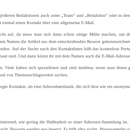
größeren Redaktionen auch unter „Team“ und „Redaktion“ oder in den 
 einmal einen Kontakt über eine allgemeine E-Mail.
 nicht auf, da muss man sich dann schon einige Mühe machen, um d
lchem Namen die Artikel aus dem entscheidenden Ressort gekennzeichne
inden. Auf der Suche nach den Kontaktdaten hilft das kostenlose Porta
ebaut sind. Und dann könnt ihr mit dem Namen auch die E-Mail-Adress
igen. Viele haben sich spezialisiert und sind dankbar, wenn man ihne
and von Themenschlagworten suchen.
legte Kontakte, als eine Adressdatenbank, die sich liest wie ein anonyme
mierend, wie gering die Haltbarkeit so einer Adressen-Sammlung ist.
 Ressorts werden neu besetzt. Es hilft alles nichts, Presseverteiler si