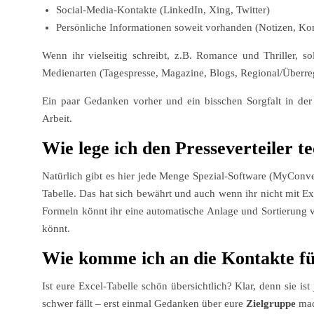
Social-Media-Kontakte (LinkedIn, Xing, Twitter)
Persönliche Informationen soweit vorhanden (Notizen, Ko
Wenn ihr vielseitig schreibt, z.B. Romance und Thriller, s
Medienarten (Tagespresse, Magazine, Blogs, Regional/Überreg
Ein paar Gedanken vorher und ein bisschen Sorgfalt in der
Arbeit.
Wie lege ich den Presseverteiler t
Natürlich gibt es hier jede Menge Spezial-Software (MyConven
Tabelle. Das hat sich bewährt und auch wenn ihr nicht mit Exc
Formeln könnt ihr eine automatische Anlage und Sortierung vo
könnt.
Wie komme ich an die Kontakte fü
Ist eure Excel-Tabelle schön übersichtlich? Klar, denn sie is
schwer fällt – erst einmal Gedanken über eure
Zielgruppe
mac