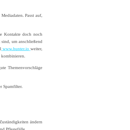
Mediadaten. Passt auf,
ie Kontakte doch noch
t sind, um anschließend
l
www.hunter.io
weiter,
e kombinieren.
n gute Themenvorschläge
r Spamfilter.
 Zuständigkeiten ändern
nd Pflegefälle.