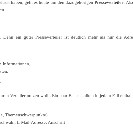
efasst haben, geht es heute um den dazugehörigen
Presseverteiler
. Al
en.
. Denn ein guter Presseverteiler ist deutlich mehr als nur die Adre
n Informationen,
kten.
?
ren Verteiler nutzen wollt. Ein paar Basics sollten in jedem Fall enthalt
ppe, Themenschwerpunkte)
chwahl, E-Mail-Adresse, Anschrift