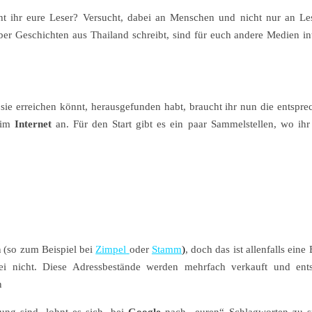
t ihr eure Leser? Versucht, dabei an Menschen und nicht nur an L
r Geschichten aus Thailand schreibt, sind für euch andere Medien int
 sie erreichen könnt, herausgefunden habt, braucht ihr nun die entsp
 im
Internet
an. Für den Start gibt es ein paar Sammelstellen, wo ihr
n
(so zum Beispiel bei
Zimpel
oder
Stamm
)
, doch das ist allenfalls ein
i nicht. Diese Adressbestände werden mehrfach verkauft und ents
n