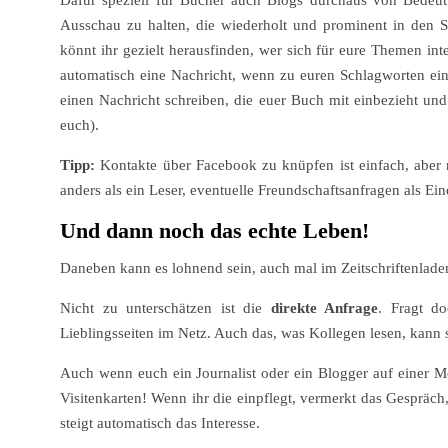
Dafür speziell für Bücher auch Blogs durchaus von Bedeut
Ausschau zu halten, die wiederholt und prominent in den S
könnt ihr gezielt herausfinden, wer sich für eure Themen inter
automatisch eine Nachricht, wenn zu euren Schlagworten ein 
einen Nachricht schreiben, die euer Buch mit einbezieht und
euch).
Tipp:
Kontakte über Facebook zu knüpfen ist einfach, aber n
anders als ein Leser, eventuelle Freundschaftsanfragen als Ei
Und dann noch das echte Leben!
Daneben kann es lohnend sein, auch mal im Zeitschriftenladen 
Nicht zu unterschätzen ist die
direkte Anfrage
. Fragt do
Lieblingsseiten im Netz. Auch das, was Kollegen lesen, kann s
Auch wenn euch ein Journalist oder ein Blogger auf einer M
Visitenkarten! Wenn ihr die einpflegt, vermerkt das Gespräc
steigt automatisch das Interesse.