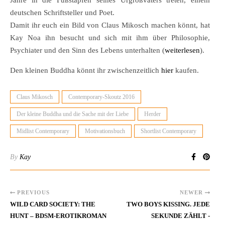
Jahre in die Fußstapfen seines Urgroßvaters treten, einem
deutschen Schriftsteller und Poet.
Damit ihr euch ein Bild von Claus Mikosch machen könnt, hat
Kay Noa ihn besucht und sich mit ihm über Philosophie,
Psychiater und den Sinn des Lebens unterhalten (
weiterlesen
).
Den kleinen Buddha könnt ihr zwischenzeitlich
hier
kaufen.
Claus Mikosch
Contemporary-Skoutz 2016
Der kleine Buddha und die Sache mit der Liebe
Herder
Midlist Contemporary
Motivationsbuch
Shortlist Contemporary
By
Kay
PREVIOUS
NEWER
WILD CARD SOCIETY: THE
TWO BOYS KISSING. JEDE
HUNT – BDSM-EROTIKROMAN
SEKUNDE ZÄHLT -