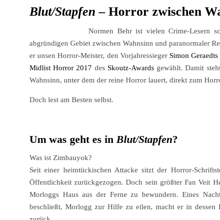
Blut/Stapfen
– Horror zwischen Wa
Normen Behr ist vielen Crime-Lesern sch
abgründigen Gebiet zwischen Wahnsinn und paranormaler Real
er unsen Horror-Meister, den Vorjahressieger
Simon Geraedts
Midlist Horror 2017
des
Skoutz-Awards
gewählt. Damit steh
Wahnsinn, unter dem der reine Horror lauert, direkt zum Horr
Doch lest am Besten selbst.
Um was geht es in
Blut/Stapfen
?
Was ist Zimbauyok?
Seit einer heimtückischen Attacke sitzt der Horror-Schrift
Öffentlichkeit zurückgezogen. Doch sein größter Fan Veit He
Morloggs Haus aus der Ferne zu bewundern. Eines Nachts
beschließt, Morlogg zur Hilfe zu eilen, macht er in desse
zurück.