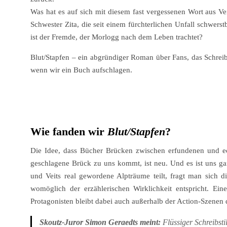
Was hat es auf sich mit diesem fast vergessenen Wort aus Ve
Schwester Zita, die seit einem fürchterlichen Unfall schwer
ist der Fremde, der Morlogg nach dem Leben trachtet?
Blut/Stapfen – ein abgründiger Roman über Fans, das Schreib
wenn wir ein Buch aufschlagen.
Wie fanden wir
Blut/Stapfen
?
Die Idee, dass Bücher Brücken zwischen erfundenen und e
geschlagene Brück zu uns kommt, ist neu. Und es ist uns g
und Veits real gewordene Alpträume teilt, fragt man sich d
womöglich der erzählerischen Wirklichkeit entspricht. Ei
Protagonisten bleibt dabei auch außerhalb der Action-Szenen
Skoutz-Juror Simon Geraedts meint:
Flüssiger Schreibst