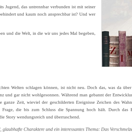
its Jugend, das untrennbar verbunden ist mit seiner
stbehindert und kaum noch ansprechbar ist? Und wer
en und die Welt, in die wir uns jedes Mal begeben,
chten Welten schlagen können, ist nicht neu. Doch das, was da übe
anz und gar nicht wohlgesonnen. Während man gebannt der Entwicklun
ie ganze Zeit, wieviel der geschilderten Ereignisse Zeichen des Wah
ne Frage, die bis zum Schluss die Spannung hoch hält. Durch das 
 die Story wendungsreich und überraschend.
il, glaubhafte Charaktere und ein interessantes Thema: Das Verschmel