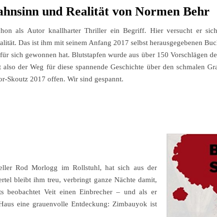
hnsinn und Realität von Normen Behr
on als Autor knallharter Thriller ein Begriff. Hier versucht er sic
ität. Das ist ihm mit seinem Anfang 2017 selbst herausgegebenen Buc
für sich gewonnen hat. Blutstapfen wurde aus über 150 Vorschlägen d
t also der Weg für diese spannende Geschichte über den schmalen G
or-Skoutz 2017 offen. Wir sind gespannt.
steller Rod Morlogg im Rollstuhl, hat sich aus der
rtel bleibt ihm treu, verbringt ganze Nächte damit,
 beobachtet Veit einen Einbrecher – und als er
n Haus eine grauenvolle Entdeckung: Zimbauyok ist