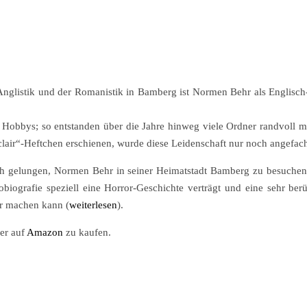
glistik und der Romanistik in Bamberg ist Normen Behr als Englisch-
n Hobbys; so entstanden über die Jahre hinweg viele Ordner randvoll 
clair“-Heftchen erschienen, wurde diese Leidenschaft nur noch angefach
ch gelungen, Normen Behr in seiner Heimatstadt Bamberg zu besuchen.
obiografie speziell eine Horror-Geschichte verträgt und eine sehr be
or machen kann (
weiterlesen
).
ier auf
Amazon
zu kaufen.