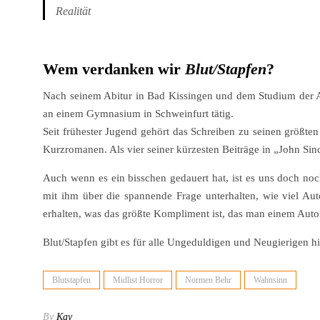
Realität
Wem verdanken wir
Blut/Stapfen
?
Nach seinem Abitur in Bad Kissingen und dem Studium der An
an einem Gymnasium in Schweinfurt tätig.
Seit frühester Jugend gehört das Schreiben zu seinen größte
Kurzromanen. Als vier seiner kürzesten Beiträge in „John Sin
Auch wenn es ein bisschen gedauert hat, ist es uns doch no
mit ihm über die spannende Frage unterhalten, wie viel Aut
erhalten, was das größte Kompliment ist, das man einem Aut
Blut/Stapfen gibt es für alle Ungeduldigen und Neugierigen h
Blutstapfen
Midlist Horror
Normen Behr
Wahnsinn
By
Kay