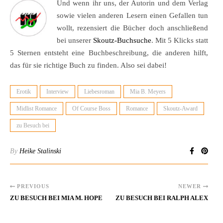
Und wenn ihr uns, der Autorin und dem Verlag
sowie vielen anderen Lesern einen Gefallen tun
wollt, rezensiert die Bücher doch anschließend
bei unserer
Skoutz-Buchsuche
. Mit 5 Klicks statt
5 Sternen entsteht eine Buchbeschreibung, die anderen hilft,
das für sie richtige Buch zu finden. Also sei dabei!
Erotik
Interview
Liebesroman
Mia B. Meyers
Midlist Romance
Of Course Boss
Romance
Skoutz-Award
zu Besuch bei
By
Heike Stalinski
PREVIOUS
NEWER
ZU BESUCH BEI MIA M. HOPE
ZU BESUCH BEI RALPH ALEX