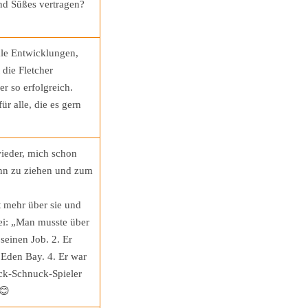
d Süßes vertragen?
ale Entwicklungen,
 die Fletcher
r so erfolgreich.
 alle, die es gern
wieder, mich schon
ann zu ziehen und zum
 mehr über sie und
rei: „Man musste über
 seinen Job. 2. Er
e Eden Bay. 4. Er war
ck-Schnuck-Spieler
 😊