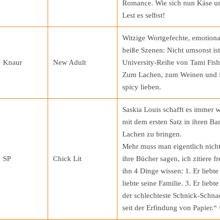
Romance. Wie sich nun Käse un
Lest es selbst!
Witzige Wortgefechte, emotion
heiße Szenen: Nicht umsonst ist
Knaur
New Adult
University-Reihe von Tami Fishe
Zum Lachen, zum Weinen und für
spicy lieben.
Saskia Louis schafft es immer 
mit dem ersten Satz in ihren B
Lachen zu bringen.
Mehr muss man eigentlich nicht
SP
Chick Lit
ihre Bücher sagen, ich zitiere f
ihn 4 Dinge wissen: 1. Er liebte
liebte seine Familie. 3. Er liebt
der schlechteste Schnick-Schna
seit der Erfindung von Papier.“