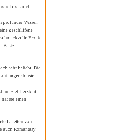
ihren Lords und
n profundes Wissen
eine geschliffene
eschmackvolle Erotik
. Beste
och sehr beliebt. Die
n auf angenehmste
nd mit viel Herzblut –
 hat sie einen
ele Facetten von
te auch Romantasy