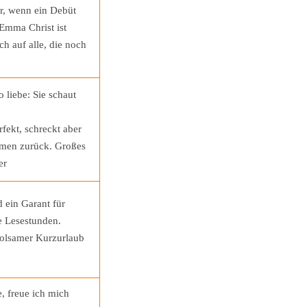
r, wenn ein Debüt
 Emma Christ ist
ch auf alle, die noch
 liebe: Sie schaut
rfekt, schreckt aber
emen zurück. Großes
er
 ein Garant für
e Lesestunden.
rholsamer Kurzurlaub
, freue ich mich