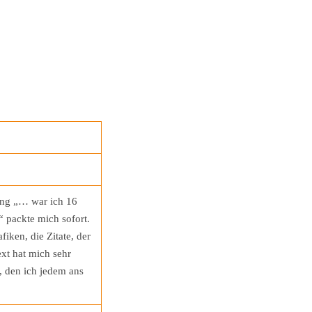
ung „… war ich 16
“ packte mich sofort.
iken, die Zitate, der
xt hat mich sehr
, den ich jedem ans