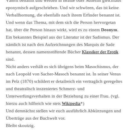
Vätern benannt und werden in Braille oder Sütterlin gleichfalls
eponymisch aufgeschrieben. Und wir schwören, das ist keine
Verballhornung, die ebenfalls nach ihrem Erfinder benannt ist.
Und wenn das Thema, mit dem sich die Person hervorgetan
hat, über die Person hinaus wirkt, wird es zu einem
Deonym
.
Ein bekanntes Beispiel aus der Literatur ist der Sadismus. Der
nämlich ist nach den Aufzeichnungen des Marquis de Sade
benannt, dessen namensstiftende Bücher
Klassiker der Erotik
sind.
Nicht anders verhält es sich übrigens beim Masochismus, der
nach Leopold von Sacher-Masoch benannt ist. In seiner Venus
im Pelz (1870) schildert er detailreich ein vertraglich geregeltes
und theatralisch inszeniertes Schmerz- und
Unterwerfungsverhalten in der Beziehung zu einer Frau. (vgl.
hierzu auch hilfreich wie stets
Wikipedia
*)
Und demnächst stellen wir euch ausführlich Abkürzungen und
Überträge aus der Buchwelt vor.
Bleibt skoutzig.