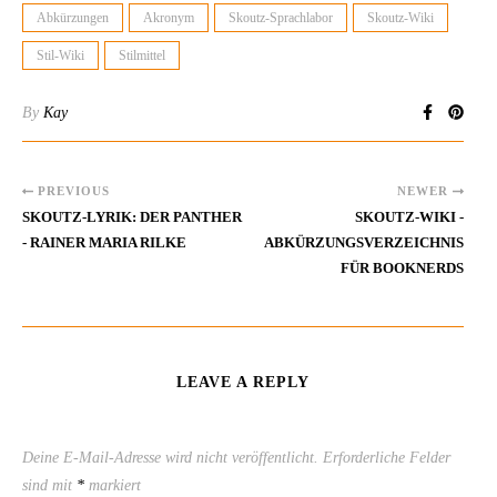
Abkürzungen
Akronym
Skoutz-Sprachlabor
Skoutz-Wiki
Stil-Wiki
Stilmittel
By
Kay
PREVIOUS
NEWER
SKOUTZ-LYRIK: DER PANTHER
SKOUTZ-WIKI -
- RAINER MARIA RILKE
ABKÜRZUNGSVERZEICHNIS
FÜR BOOKNERDS
LEAVE A REPLY
Deine E-Mail-Adresse wird nicht veröffentlicht.
Erforderliche Felder
sind mit
*
markiert