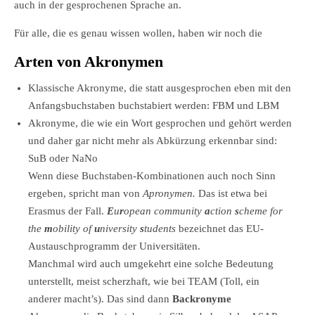
auch in der gesprochenen Sprache an.
Für alle, die es genau wissen wollen, haben wir noch die
Arten von Akronymen
Klassische Akronyme, die statt ausgesprochen eben mit den
Anfangsbuchstaben buchstabiert werden: FBM und LBM
Akronyme, die wie ein Wort gesprochen und gehört werden
und daher gar nicht mehr als Abkürzung erkennbar sind:
SuB oder NaNo
Wenn diese Buchstaben-Kombinationen auch noch Sinn
ergeben, spricht man von
Apronymen.
Das ist etwa bei
Erasmus der Fall.
E
u
r
opean community
a
ction
s
cheme for
the
m
obility of
u
niversity
s
tudents
bezeichnet das EU-
Austauschprogramm der Universitäten.
Manchmal wird auch umgekehrt eine solche Bedeutung
unterstellt, meist scherzhaft, wie bei TEAM (Toll, ein
anderer macht’s). Das sind dann
Backronyme