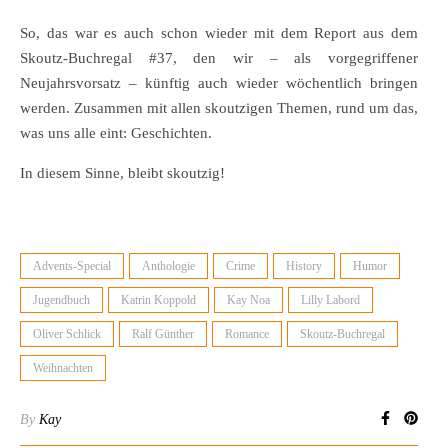
So, das war es auch schon wieder mit dem Report aus dem
Skoutz-Buchregal #37, den wir – als vorgegriffener
Neujahrsvorsatz – künftig auch wieder wöchentlich bringen
werden. Zusammen mit allen skoutzigen Themen, rund um das,
was uns alle eint: Geschichten.
In diesem Sinne, bleibt skoutzig!
Advents-Special
Anthologie
Crime
History
Humor
Jugendbuch
Katrin Koppold
Kay Noa
Lilly Labord
Oliver Schlick
Ralf Günther
Romance
Skoutz-Buchregal
Weihnachten
By
Kay