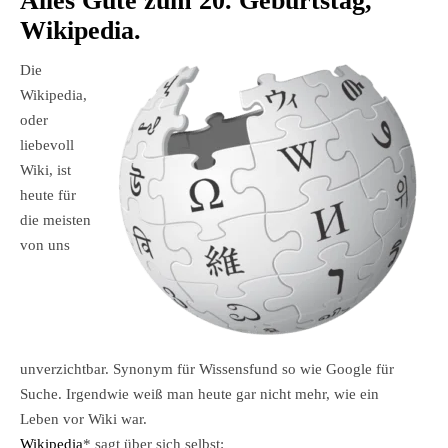
Alles Gute zum 20. Geburtstag,
Wikipedia.
Die
Wikipedia,
oder
liebevoll
Wiki, ist
heute für
die meisten
von uns
unverzichtbar. Synonym für Wissensfund so wie Google für
Suche. Irgendwie weiß man heute gar nicht mehr, wie ein
Leben vor Wiki war.
Wikipedia
* sagt über sich selbst: