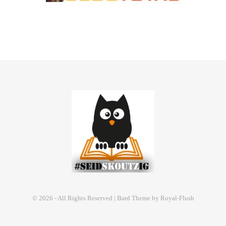
© 2026 - All Rights Reserved | Bard Theme by Royal-Flush