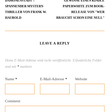
DÄMONENSTADT –
GEWINNE EINEN KINDLE
SPANNENDER MYSTERY-
PAPERWHITE ZUM BOOK-
THRILLER VON FRANK W.
RELEASE VON "WER
HAUBOLD
BRAUCHT SCHON EINE NULL"
LEAVE A REPLY
Deine E-Mail-Adresse wird nicht veröffentlicht.
Erforderliche Felder
sind mit
*
markiert
Name
*
E-Mail-Adresse
*
Website
Comment