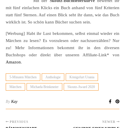
Mit der
Skoutz-Buchfieberkurve
bewertet ihr
mit fünf einfachen Klicks ein Buch anhand von fünf Kriterien
statt fünf Sternen. Auf einen Blick seht ihr dann, wie das Buch
wirklich ist. So schön kann Bücher suchen sein.
[Werbung] Habt ihr Lust bekommen, selbst einmal wieder ein
Märchen zu lesen? Es vorzulesen oder nachzuerzählen? Nur
zu! Mehr Informationen bekommt ihr in den diversen
Buchshops oder direkt über unseren Affiliate-Link* von
Amazon
.
5-Minuten Märchen
Anthologie
Königsfurt Urania
Märchen
Michaela Brinkmeier
Skoutz-Award 2020
By
Kay
PREVIOUS
NEWER