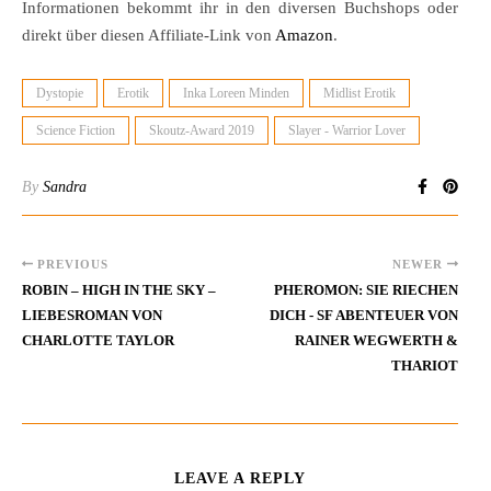
Informationen bekommt ihr in den diversen Buchshops oder
direkt über diesen Affiliate-Link von
Amazon
.
Dystopie
Erotik
Inka Loreen Minden
Midlist Erotik
Science Fiction
Skoutz-Award 2019
Slayer - Warrior Lover
By
Sandra
PREVIOUS
NEWER
ROBIN – HIGH IN THE SKY –
PHEROMON: SIE RIECHEN
LIEBESROMAN VON
DICH - SF ABENTEUER VON
CHARLOTTE TAYLOR
RAINER WEGWERTH &
THARIOT
LEAVE A REPLY