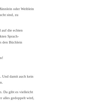
Männlein oder Weiblein
cht sind, zu
 auf die echten
ekten Sprach-
n den Büchlein
en!
l. Und damit auch kein
n.
. Da gibt es vielleicht
r alles gedoppelt wird,