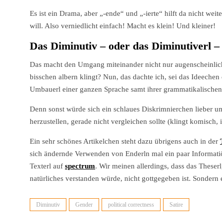
Es ist ein Drama, aber „-ende“ und „-ierte“ hilft da nicht w
will. Also verniedlicht einfach! Macht es klein! Und kleiner!
Das Diminutiv – oder das Diminutiverl –
Das macht den Umgang miteinander nicht nur augenscheinlich i
bisschen albern klingt? Nun, das dachte ich, sei das Ideechen
Umbauerl einer ganzen Sprache samt ihrer grammatikalischen
Denn sonst würde sich ein schlaues Diskrimnierchen lieber 
herzustellen, gerade nicht vergleichen sollte (klingt komisch, i
Ein sehr schönes Artikelchen steht dazu übrigens auch in der
sich ändernde Verwenden von Enderln mal ein paar Informatiö
Texterl auf
spectrum
. Wir meinen allerdings, dass das Theser
natürliches verstanden würde, nicht gottgegeben ist. Sondern
Diminutiv
Gender
political correctness
Satire