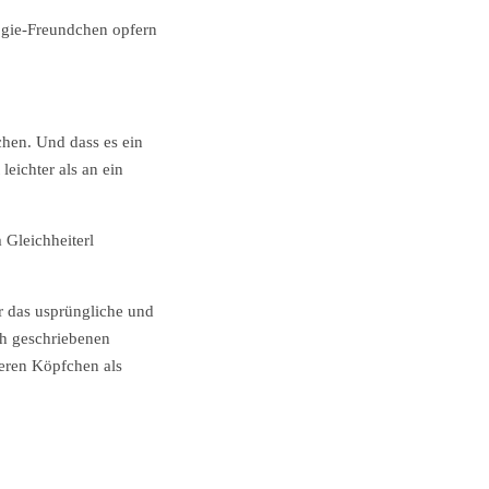
logie-Freundchen opfern
chen. Und dass es ein
eichter als an ein
Gleichheiterl
er das usprüngliche und
ch geschriebenen
seren Köpfchen als