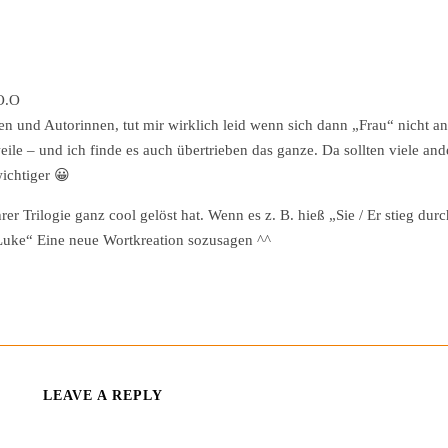
 O.O
n und Autorinnen, tut mir wirklich leid wenn sich dann „Frau“ nicht an
eile – und ich finde es auch übertrieben das ganze. Da sollten viele and
ichtiger 😀
er Trilogie ganz cool gelöst hat. Wenn es z. B. hieß „Sie / Er stieg du
 Luke“ Eine neue Wortkreation sozusagen ^^
LEAVE A REPLY