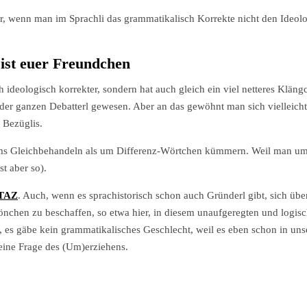
eiter, wenn man im Sprachli das grammatikalisch Korrekte nicht den Ideo
 ist euer Freundchen
deologisch korrekter, sondern hat auch gleich ein viel netteres Kläng
 der ganzen Debatterl gewesen. Aber an das gewöhnt man sich vielleicht l
 Bezüglis.
ums Gleichbehandeln als um Differenz-Wörtchen kümmern. Weil man um 
st aber so).
TAZ
. Auch, wenn es sprachistorisch schon auch Gründerl gibt, sich üb
nchen zu beschaffen, so etwa hier, in diesem unaufgeregten und logis
l, es gäbe kein grammatikalisches Geschlecht, weil es eben schon in un
 eine Frage des (Um)erziehens.