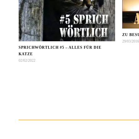
ZU BES
29/03/2016
SPRICHWÖRTLICH #5 – ALLES FÜR DIE
KATZE
02/02/2022