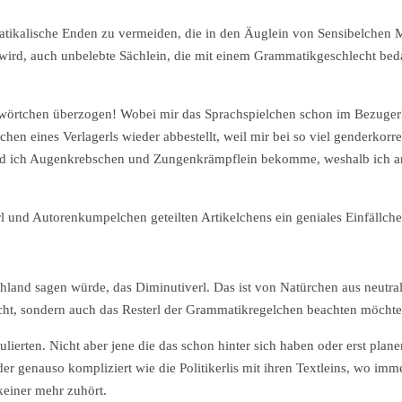
matikalische Enden zu vermeiden, die in den Äuglein von Sensibelchen 
rd, auch unbelebte Sächlein, die mit einem Grammatikgeschlecht beda
wörtchen überzogen! Wobei mir das Sprachspielchen schon im Bezugerl
chen eines Verlagerls wieder abbestellt, weil mir bei so viel genderkorr
 und ich Augenkrebschen und Zungenkrämpflein bekomme, weshalb ich a
l und Autorenkumpelchen geteilten Artikelchens ein geniales Einfällch
hland sagen würde, das Diminutiverl. Das ist von Natürchen aus neutra
echt, sondern auch das Resterl der Grammatikregelchen beachten möchte
ulierten. Nicht aber jene die das schon hinter sich haben oder erst planen
r genauso kompliziert wie die Politikerlis mit ihren Textleins, wo imme
keiner mehr zuhört.