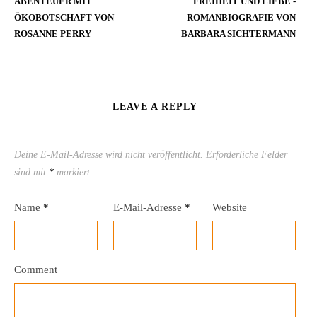
ABENTEUER MIT
FREIHEIT UND LIEBE -
ÖKOBOTSCHAFT VON
ROMANBIOGRAFIE VON
ROSANNE PERRY
BARBARA SICHTERMANN
LEAVE A REPLY
Deine E-Mail-Adresse wird nicht veröffentlicht.
Erforderliche Felder
sind mit
*
markiert
Name
*
E-Mail-Adresse
*
Website
Comment