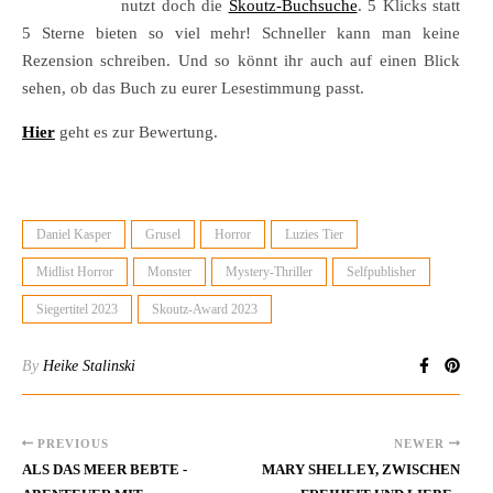
nutzt doch die
Skoutz-Buchsuche
. 5 Klicks statt
5 Sterne bieten so viel mehr! Schneller kann man keine
Rezension schreiben. Und so könnt ihr auch auf einen Blick
sehen, ob das Buch zu eurer Lesestimmung passt.
Hier
geht es zur Bewertung.
Daniel Kasper
Grusel
Horror
Luzies Tier
Midlist Horror
Monster
Mystery-Thriller
Selfpublisher
Siegertitel 2023
Skoutz-Award 2023
By
Heike Stalinski
PREVIOUS
NEWER
ALS DAS MEER BEBTE -
MARY SHELLEY, ZWISCHEN