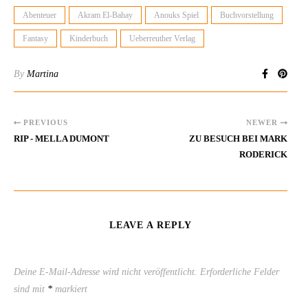
Abenteuer
Akram El-Bahay
Anouks Spiel
Buchvorstellung
Fantasy
Kinderbuch
Ueberreuther Verlag
By
Martina
PREVIOUS
NEWER
RIP - MELLA DUMONT
ZU BESUCH BEI MARK
RODERICK
LEAVE A REPLY
Deine E-Mail-Adresse wird nicht veröffentlicht.
Erforderliche Felder
sind mit
*
markiert