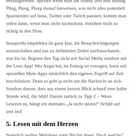
herausgerissen. Speziell wenn man am Handy liest und ständig
Pling, Plang, Plong darauf hinweisen, was nicht alles potentiell
Spannendes auf Insta, Twitter oder Twitch passiert, kommt man
selbst dann, wenn man nicht nachschaut, trotzdem nicht so
richtig in den Flow.
Instaprofis empfehlen da ganz klar, die Benachrichtigungen
auszuschalten und nur zu definierten Zeiten nachzuschauen,
was los ist. Beginnt den Tag nicht mit Social Media sondern mit
der Lese-App! Wer Angst hat, im Entzug zu versagen, kann mit
speziellen Mute-Apps tatsächlich den eigenen Zugriff auf Zeit
beschränken. Denn es geht ja nicht um die Nachricht an sich.
Sondern darum, dass aus einem kurzen Blick schnell eine halbe
Stunde wird, die fehlt! Darum zurück zu Tipp 2 – Wenn
Lesezeit ist, hängt ein mentales „Ja nicht stören!“-Schild auf
und lest!
5. Lesen mit dem Herzen
Natürlich wollen Mehrleser viele Bücher lesen. Doch welche?