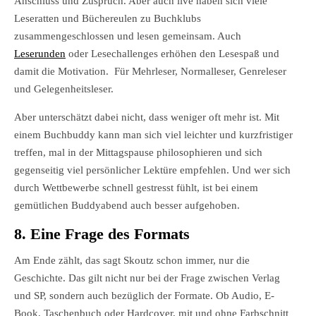
Anschluss und Zuspruch. Aber auch live haben sich viele
Leseratten und Büchereulen zu Buchklubs
zusammengeschlossen und lesen gemeinsam. Auch
Leserunden
oder Lesechallenges erhöhen den Lesespaß und
damit die Motivation. Für Mehrleser, Normalleser, Genreleser
und Gelegenheitsleser.
Aber unterschätzt dabei nicht, dass weniger oft mehr ist. Mit
einem Buchbuddy kann man sich viel leichter und kurzfristiger
treffen, mal in der Mittagspause philosophieren und sich
gegenseitig viel persönlicher Lektüre empfehlen. Und wer sich
durch Wettbewerbe schnell gestresst fühlt, ist bei einem
gemütlichen Buddyabend auch besser aufgehoben.
8. Eine Frage des Formats
Am Ende zählt, das sagt Skoutz schon immer, nur die
Geschichte. Das gilt nicht nur bei der Frage zwischen Verlag
und SP, sondern auch bezüglich der Formate. Ob Audio, E-
Book, Taschenbuch oder Hardcover, mit und ohne Farbschnitt