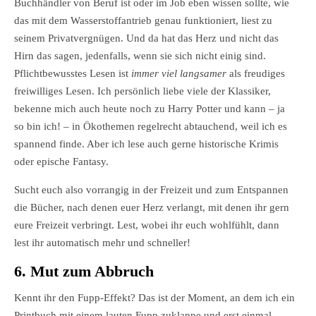
Buchhändler von Beruf ist oder im Job eben wissen sollte, wie
das mit dem Wasserstoffantrieb genau funktioniert, liest zu
seinem Privatvergnügen. Und da hat das Herz und nicht das
Hirn das sagen, jedenfalls, wenn sie sich nicht einig sind.
Pflichtbewusstes Lesen ist
immer viel langsamer
als freudiges
freiwilliges Lesen. Ich persönlich liebe viele der Klassiker,
bekenne mich auch heute noch zu Harry Potter und kann – ja
so bin ich! – in Ökothemen regelrecht abtauchend, weil ich es
spannend finde. Aber ich lese auch gerne historische Krimis
oder epische Fantasy.
Sucht euch also vorrangig in der Freizeit und zum Entspannen
die Bücher, nach denen euer Herz verlangt, mit denen ihr gern
eure Freizeit verbringt. Lest, wobei ihr euch wohlfühlt, dann
lest ihr automatisch mehr und schneller!
6. Mut zum Abbruch
Kennt ihr den Fupp-Effekt? Das ist der Moment, an dem ich ein
Printbuch mit einem lauten Fupp zuklappe und erst einmal