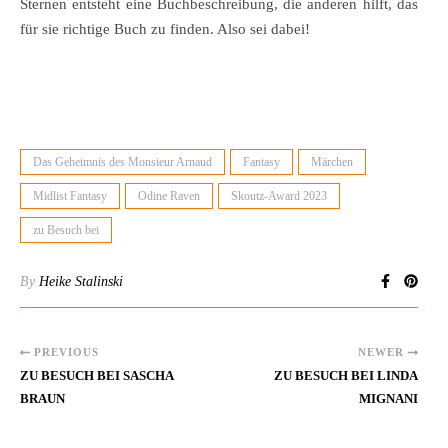
Sternen entsteht eine Buchbeschreibung, die anderen hilft, das
für sie richtige Buch zu finden. Also sei dabei!
Das Geheimnis des Monsieur Arnaud
Fantasy
Märchen
Midlist Fantasy
Odine Raven
Skoutz-Award 2023
zu Besuch bei
By
Heike Stalinski
PREVIOUS
NEWER
ZU BESUCH BEI SASCHA
ZU BESUCH BEI LINDA
BRAUN
MIGNANI