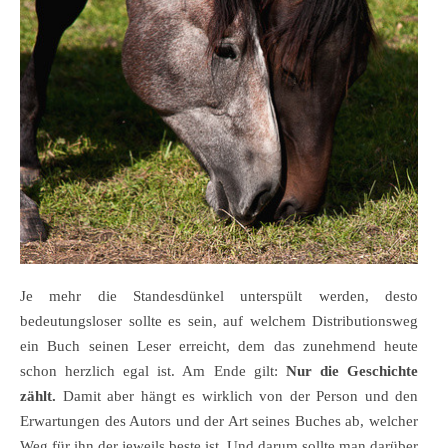
Je mehr die Standesdünkel unterspült werden, desto
bedeutungsloser sollte es sein, auf welchem Distributionsweg
ein Buch seinen Leser erreicht, dem das zunehmend heute
schon herzlich egal ist. Am Ende gilt:
Nur die Geschichte
zählt.
Damit aber hängt es wirklich von der Person und den
Erwartungen des Autors und der Art seines Buches ab, welcher
Weg für ihn der jeweils beste ist. Und darum sollte man darüber