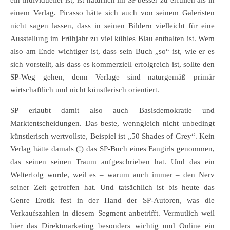
ein individueller ist, ist natürlich im SP besser zu erfüllen als in
einem Verlag. Picasso hätte sich auch von seinem Galeristen
nicht sagen lassen, dass in seinen Bildern vielleicht für eine
Ausstellung im Frühjahr zu viel kühles Blau enthalten ist. Wem
also am Ende wichtiger ist, dass sein Buch „so“ ist, wie er es
sich vorstellt, als dass es kommerziell erfolgreich ist, sollte den
SP-Weg gehen, denn Verlage sind naturgemäß primär
wirtschaftlich und nicht künstlerisch orientiert.
SP erlaubt damit also auch Basisdemokratie und
Marktentscheidungen. Das beste, wenngleich nicht unbedingt
künstlerisch wertvollste, Beispiel ist „50 Shades of Grey“. Kein
Verlag hätte damals (!) das SP-Buch eines Fangirls genommen,
das seinen seinen Traum aufgeschrieben hat. Und das ein
Welterfolg wurde, weil es – warum auch immer – den Nerv
seiner Zeit getroffen hat. Und tatsächlich ist bis heute das
Genre Erotik fest in der Hand der SP-Autoren, was die
Verkaufszahlen in diesem Segment anbetrifft. Vermutlich weil
hier das Direktmarketing besonders wichtig und Online ein