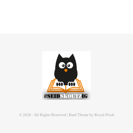
© 2026 - All Rights Reserved | Bard Theme by Royal-Flush