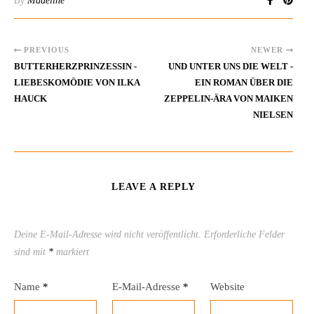
By
Madeline
PREVIOUS
NEWER
BUTTERHERZPRINZESSIN -
UND UNTER UNS DIE WELT -
LIEBESKOMÖDIE VON ILKA
EIN ROMAN ÜBER DIE
HAUCK
ZEPPELIN-ÄRA VON MAIKEN
NIELSEN
LEAVE A REPLY
Deine E-Mail-Adresse wird nicht veröffentlicht.
Erforderliche Felder
sind mit
*
markiert
Name
*
E-Mail-Adresse
*
Website