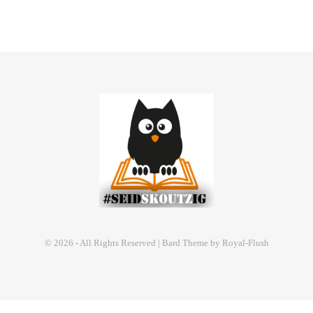
© 2026 - All Rights Reserved | Bard Theme by Royal-Flush