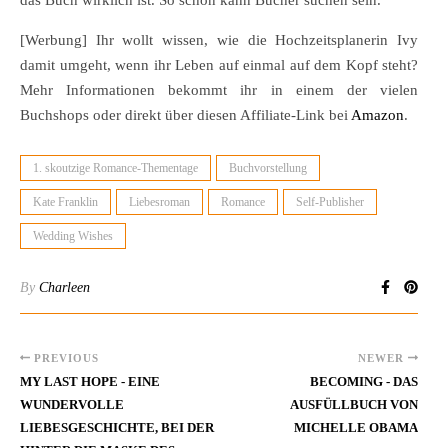
das Buch wirklich ist. So schön kann Bücher suchen sein.
[Werbung] Ihr wollt wissen, wie die Hochzeitsplanerin Ivy
damit umgeht, wenn ihr Leben auf einmal auf dem Kopf steht?
Mehr Informationen bekommt ihr in einem der vielen
Buchshops oder direkt über diesen Affiliate-Link bei
Amazon
.
1. skoutzige Romance-Thementage
Buchvorstellung
Kate Franklin
Liebesroman
Romance
Self-Publisher
Wedding Wishes
By
Charleen
PREVIOUS
NEWER
MY LAST HOPE - EINE
BECOMING - DAS
WUNDERVOLLE
AUSFÜLLBUCH VON
LIEBESGESCHICHTE, BEI DER
MICHELLE OBAMA