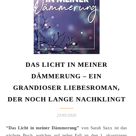
DAS LICHT IN MEINER
DÄMMERUNG – EIN
GRANDIOSER LIEBESROMAN,
DER NOCH LANGE NACHKLINGT
23/05/2020
“
Das Licht in meiner Dämmerung
”
von Sarah Saxx ist das
nächste Buch, welches auf jeden Fall an den 1. skoutzigen