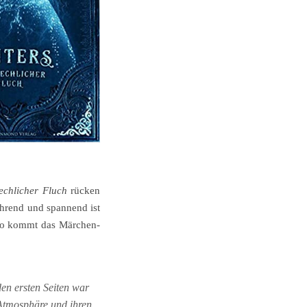
echlicher Fluch
rücken
ührend und spannend ist
n so kommt das Märchen-
den ersten Seiten war
 Atmosphäre und ihren