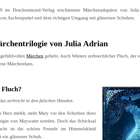
019 im Drachenmond-Verlag erschienene Märchenadaption von Juli
te von Aschenputtel und dem richtigen Umgang mit gläsernen Schuhen.
rchentrilogie von Julia Adrian
e gefühlvollen
Märchen
geliebt. Auch Winters zerbrechlicher Fluch, der e
tene Märchenfans.
r Fluch?
las zerbricht in den falschen Händen.
 Herz stiehlt, steht Mary vor den Scherben ihres
Königin von Maywater werden. Doch das Schicksal
cht ist die schöne Fremde im Himmelskleid
t ein gläserner Schuh.