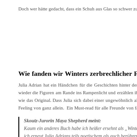
Doch wer hätte gedacht, dass ein Schuh aus Glas so schwer zu 
Wie fanden wir Winters zerbrechlicher 
Julia Adrian hat ein Händchen für die Geschichten hinter d
wieder die Figuren am Rande ins Rampenlicht und erzählen ih
wie das Original. Dass Julia sich dabei einer ungewöhnlich
Feeling von ganz allein. Ein Must-read für alle Freunde von 
Skoutz-Jurorin Maya Shepherd meint:
Kaum ein anderes Buch habe ich heißer ersehnt als „Winte
ich erneut Julia Adrians teils poetischem als auch berühr