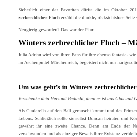
Sicherlich einer der Favoriten dürfte die im Oktober 2
zerbrechlicher Fluch
erzählt die dunkle, rücksichtslose Sei
Neugierig geworden? Das war der Plan:
Winters zerbrechlicher Fluch – Mä
Julia Adrian wird von ihren Fans für ihre ebenso fantasie- wi
im Aschenputtel-Märchenreich, begeistert nicht nur hartgesot
.
Um
was geht’s in Winters zerbrechliche
Verschenke dein Herz mit Bedacht, denn es ist aus Glas und G
Als Cinderella auf den Ball gerauscht kommt und des Prinzen
Lebens. Schließlich sollte sie selbst Duncan heiraten und 
gewährt ihr eine zweite Chance. Denn am Ende der Na
verschwunden und als einziger Beweis ihrer Existenz verbleib