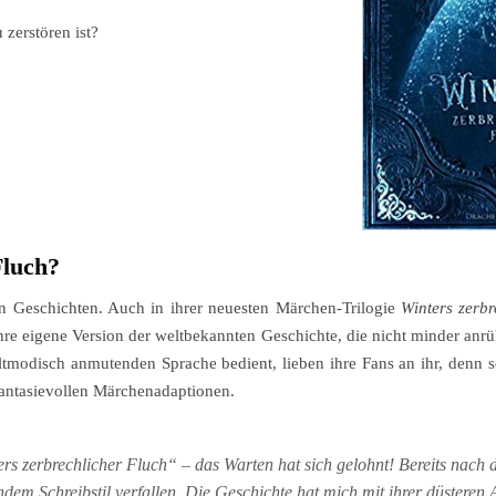
zerstören ist?
Fluch?
en Geschichten. Auch in ihrer neuesten Märchen-Trilogie
Winters zerbr
re eigene Version der weltbekannten Geschichte, die nicht minder anr
 altmodisch anmutenden Sprache bedient, lieben ihre Fans an ihr, den
fantasievollen Märchenadaptionen.
rs zerbrechlicher Fluch“ – das Warten hat sich gelohnt! Bereits nach 
endem Schreibstil verfallen. Die Geschichte hat mich mit ihrer düsteren