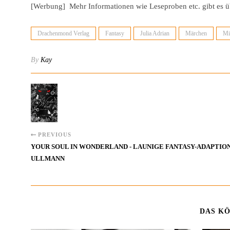
[Werbung] Mehr Informationen wie Leseproben etc. gibt es üb
Drachenmond Verlag
Fantasy
Julia Adrian
Märchen
Mi
By
Kay
PREVIOUS
YOUR SOUL IN WONDERLAND - LAUNIGE FANTASY-ADAPTION
ULLMANN
DAS KÖ