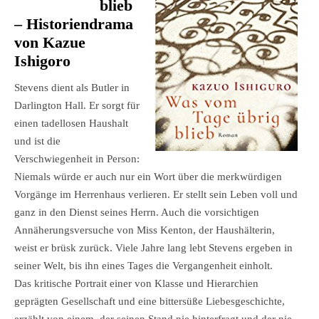
blieb
– Historiendrama
von Kazue
Ishigoro
Stevens dient als Butler in
Darlington Hall. Er sorgt für
einen tadellosen Haushalt
und ist die
Verschwiegenheit in Person:
Niemals würde er auch nur ein Wort über die merkwürdigen
Vorgänge im Herrenhaus verlieren. Er stellt sein Leben voll und
ganz in den Dienst seines Herrn. Auch die vorsichtigen
Annäherungsversuche von Miss Kenton, der Haushälterin,
weist er brüsk zurück. Viele Jahre lang lebt Stevens ergeben in
seiner Welt, bis ihn eines Tages die Vergangenheit einholt.
Das kritische Portrait einer von Klasse und Hierarchien
geprägten Gesellschaft und eine bittersüße Liebesgeschichte,
erzählt von einem, der seinen Stand nie hinterfragt und der nie