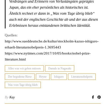
Verdrängen und Erinnern von Verlustängsten geprägtes
Japan, das ein eher persönliches als historisches ist.
Ähnlich rechnet er dann in „Was vom Tage übrig blieb“
auch mit der englischen Geschichte ab und der aus diesen
Erlebnissen heraus entstandenen brittischen Identität.
Quellen:
http://www.sueddeutsche.de/kultur/stockholm-kazuo-ishiguro-
erhaelt-literaturnobelpreis-1.3695443
https://www.nytimes.com/2017/10/05/books/nobel-prize-
literature.html
Alles was wir geben müssen
Damals in Nagasaki
Der begrabene Riese
Heyne
Ishiguro
Literaturnobelpreis
Was vom Tage übrig blieb
By
Kay