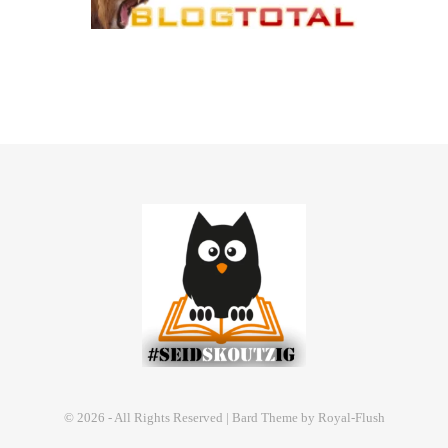
© 2026 - All Rights Reserved | Bard Theme by Royal-Flush