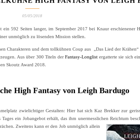
LLKÜHNE HIGH FANTASY VON LEIGH
05/05/2018
t ein 592 Seiten langer, im September 2017 bei Knaur erschienener 
iner unmöglich zu lösenden Mission stellen.
hen Charakteren und dem tollkühnen Coup aus „Das Lied der Krähen“ 
rzeugen. Aus über 300 Titeln der
Fantasy-Longlist
ergatterte sie sich ei
 den Skoutz Award 2018.
iche High Fantasy von Leigh Bardugo
elplatz zwielichtiger Gestalten: Hier hat sich Kaz Brekker zur geri
s Tages ein Jobangebot erhält, das ihm unermesslichen Reichtum besc
 rächen. Zweitens kann er den Job unmöglich allein