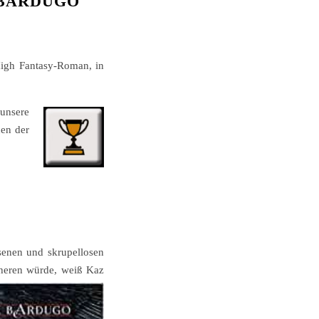
 BARDUGO
High Fantasy-Roman, in
unsere
nen der
ssenen und skrupellosen
heren
würde, weiß Kaz