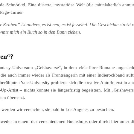
Schnörkel. Eine düstere, mysteriöse Welt (die mittelalterlich anmut
 Page-Turner.
Krähen” ist anders, es ist neu, es ist fesselnd. Die Geschichte strotzt 
onnte mich ein Buch so in den Bann ziehen.
hen“?
antasy-Universum „Grishaverse“, in dem viele ihrer Romane angesiede
 die auch immer wieder als Frontsängerin mit einer Indierockband auftr
erühmten Yale-University probierte sich die kreative Autorin erst in a
p-Artist – nichts konnte sie längerfristig begeistern. Mit „Grishaver
en übersetzt.
werden wir versuchen, sie bald in Los Angeles zu besuchen.
weder in einem der verschiedenen Buchshops oder direkt hier unter di