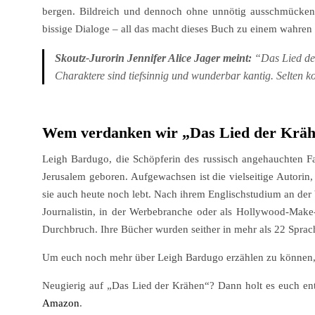
bergen. Bildreich und dennoch ohne unnötig ausschmückende 
bissige Dialoge – all das macht dieses Buch zu einem wahren
Skoutz-Jurorin Jennifer Alice Jager meint:
“Das Lied der 
Charaktere sind tiefsinnig und wunderbar kantig. Selten k
Wem verdanken wir „Das Lied der Krä
Leigh Bardugo, die Schöpferin des russisch angehauchten F
Jerusalem geboren. Aufgewachsen ist die vielseitige Autorin,
sie auch heute noch lebt. Nach ihrem Englischstudium an der b
Journalistin, in der Werbebranche oder als Hollywood-Make-U
Durchbruch. Ihre Bücher wurden seither in mehr als 22 Sprach
Um euch noch mehr über Leigh Bardugo erzählen zu können, 
Neugierig auf „Das Lied der Krähen“? Dann holt es euch ent
Amazon
.