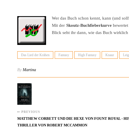
Wer das Buch schon kennt, kann (und soll
Mit der
Skoutz-Buchfieberkurve
bewertet 
Blick seht ihr dann, wie das Buch wirklich
Das Lied der Krähen
Fantasy
High Fantasy
Knaur
Lei
By
Martina
PREVIOUS
MATTHEW CORBETT UND DIE HEXE VON FOUNT ROYAL - H
THRILLER VON ROBERT MCCAMMON