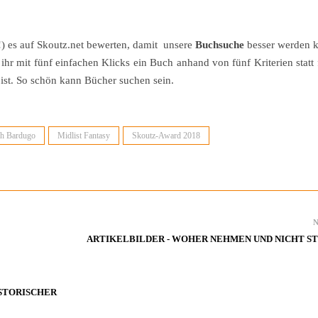
!) es auf Skoutz.net bewerten, damit unsere
Buchsuche
besser werden k
ihr mit fünf einfachen Klicks ein Buch anhand von fünf Kriterien statt 
 ist. So schön kann Bücher suchen sein.
gh Bardugo
Midlist Fantasy
Skoutz-Award 2018
ARTIKELBILDER - WOHER NEHMEN UND NICHT S
ISTORISCHER