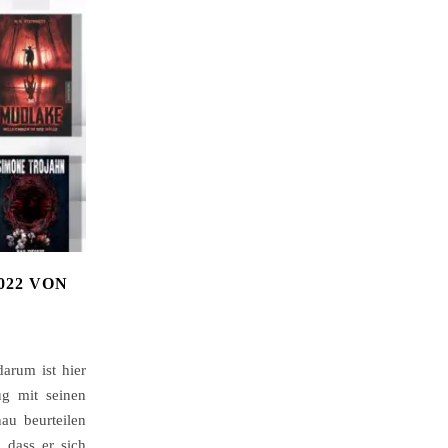
022 VON
arum ist hier
ug mit seinen
au beurteilen
 dass er sich