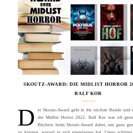
SKOUTZ-AWARD: DIE MIDLIST HORROR 2
RALF KOR
D
er Skoutz-Award geht in die nächste Runde und d
die Midlist Horror 2022. Ralf Kor war oft gen
Büchern beim Skoutz-Award dabei, um ganz gen
zu können, worauf er sich eingelassen hat. Umso schöner,