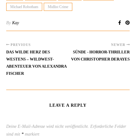
Michael Robotham
Midlist Crime
By
Kay
PREVIOUS
NEWER
DAS WILDE HERZ DES
SÜNDE - HORROR-THRILLER
WESTENS – WILDWEST-
VON CHRISTOPHER DERAYES
ABENTEUER VON ALEXANDRA
FISCHER
LEAVE A REPLY
Deine E-Mail-Adresse wird nicht veröffentlicht.
Erforderliche Felder
sind mit
*
markiert