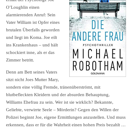
O’Loughlin einen
alarmierenden Anruf: Sein
Vater William ist Opfer eines
brutalen Überfalls geworden
und liegt im Koma. Joe eilt
ins Krankenhaus – und hält
schockiert inne, als er das
Zimmer betritt.
Denn am Bett seines Vaters
sitzt nicht Joes Mutter Mary,
sondern eine völlig Fremde, tränenüberströmt, mit
blutbefleckten Kleidern und der absurden Behauptung,
Williams Ehefrau zu sein. Wer ist sie wirklich? Bekannte,
Geliebte, verwirrte Seele – Mörderin? Gegen den Willen der
Polizei beginnt Joe, eigene Ermittlungen anzustellen. Und muss
erkennen, dass er für die Wahrheit einen hohen Preis bezahlt …