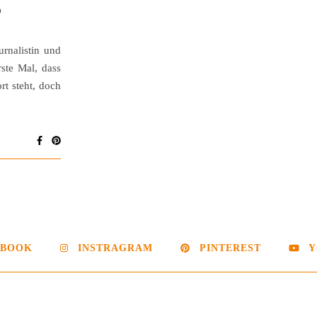
D
urnalistin und
rste Mal, dass
t steht, doch
EBOOK
INSTRAGRAM
PINTEREST
Y