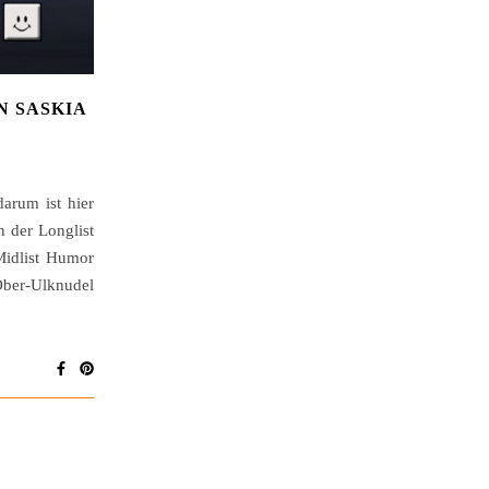
N SASKIA
arum ist hier
 der Longlist
Midlist Humor
Ober-Ulknudel