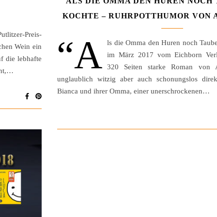
ALS DIE OMMA DEN HUREN NOCH
KOCHTE – RUHRPOTTHUMOR VON 
tlitzer-Preis-
“A
ls die Omma den Huren noch Taub
chen Wein ein
im März 2017 vom Eichborn Verla
f die lebhafte
320 Seiten starke Roman von A
nnt,…
unglaublich witzig aber auch schonungslos dire
Bianca und ihrer Omma, einer unerschrockenen…