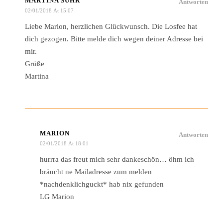
MARTINA SUHR
Antworten
02/01/2018 At 15:07
Liebe Marion, herzlichen Glückwunsch. Die Losfee hat
dich gezogen. Bitte melde dich wegen deiner Adresse bei
mir.
Grüße
Martina
MARION
Antworten
02/01/2018 At 18:01
hurrra das freut mich sehr dankeschön… öhm ich
bräucht ne Mailadresse zum melden
*nachdenklichguckt* hab nix gefunden
LG Marion