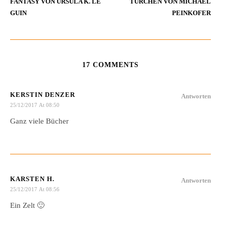
FANTASY VON URSULA K. LE
TÜRCHEN VON MICHAEL
GUIN
PEINKOFER
17 COMMENTS
KERSTIN DENZER
Antworten
25/12/2017 At 08:50
Ganz viele Bücher
KARSTEN H.
Antworten
25/12/2017 At 08:56
Ein Zelt 🙂