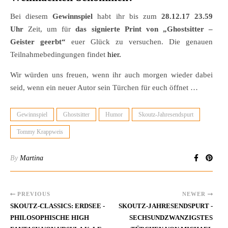
Bei diesem
Gewinnspiel
habt ihr bis zum
28.12.17 23.59
Uhr
Zeit, um für
das signierte Print von „Ghostsitter –
Geister geerbt“
euer Glück zu versuchen. Die genauen
Teilnahmebedingungen findet
hier.
Wir würden uns freuen, wenn ihr auch morgen wieder dabei
seid, wenn ein neuer Autor sein Türchen für euch öffnet …
Gewinnspiel
Ghostsitter
Humor
Skoutz-Jahresendspurt
Tommy Krappweis
By
Martina
PREVIOUS
NEWER
SKOUTZ-CLASSICS: ERDSEE -
SKOUTZ-JAHRESENDSPURT -
PHILOSOPHISCHE HIGH
SECHSUNDZWANZIGSTES