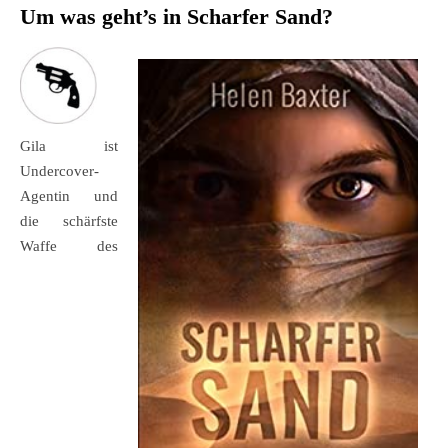
Um was geht’s in Scharfer Sand?
Gila ist
Undercover-
Agentin und
die schärfste
Waffe des