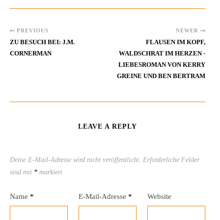
PREVIOUS
NEWER
ZU BESUCH BEI: J.M.
FLAUSEN IM KOPF,
CORNERMAN
WALDSCHRAT IM HERZEN -
LIEBESROMAN VON KERRY
GREINE UND BEN BERTRAM
LEAVE A REPLY
Deine E-Mail-Adresse wird nicht veröffentlicht.
Erforderliche Felder
sind mit
*
markiert
Name
*
E-Mail-Adresse
*
Website