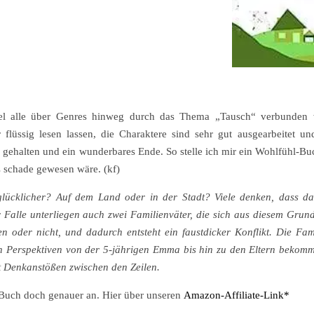
itel alle über Genres hinweg durch das Thema „Tausch“ verbunden 
flüssig lesen lassen, die Charaktere sind sehr gut ausgearbeitet un
gehalten und ein wunderbares Ende. So stelle ich mir ein Wohlfühl-Bu
as schade gewesen wäre. (kf)
glücklicher? Auf dem Land oder in der Stadt? Viele denken, dass 
 Falle unterliegen auch zwei Familienväter, die sich aus diesem Grun
 oder nicht, und dadurch entsteht ein faustdicker Konflikt. Die Fam
 Perspektiven von der 5-jährigen Emma bis hin zu den Eltern bekommt
t Denkanstößen zwischen den Zeilen.
 Buch doch genauer an. Hier über unseren
Amazon-Affiliate-Link*