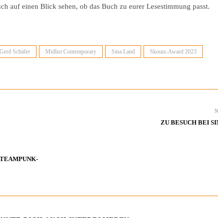
uch auf einen Blick sehen, ob das Buch zu eurer Lesestimmung passt.
Gerd Schäfer
Midlist Contemporary
Sina Land
Skoutz-Award 2023
ZU BESUCH BEI S
 STEAMPUNK-