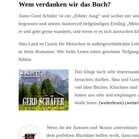
Wem verdanken wir das Buch?
Autor Gerd Schäfer ist ein „Eifeler Jung“ und wohnt mit se
begonnen und seinen humorvoll tiefgründigen Erstling „Mein kl
er und geht gerne wandern, und wenn er es sich aussuchen k
Sina Land ist Coach für Menschen in außergewöhnlichen Lebe
in ihren Romanen. Wer beim Lesen einen gewissen Tiefgang l
fühlen.
Das klingt nach sehr interessan
besuchen durften. Sina und Gerd
viel über Bücher, Klischees und
haben uns sehr nett empfangen un
beide lesen.
(weiterlesen)
(weiter
Wenn ihr die Autoren und Skoutz unterstützen 
dem perfekten Buchdate helfen wollt, dann nut