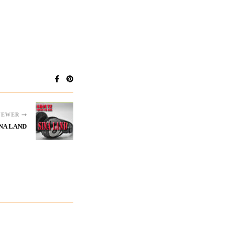
NEWER
INA LAND