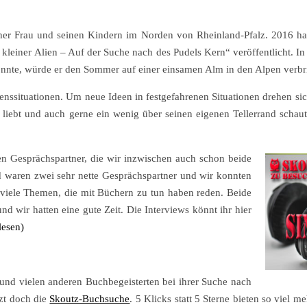
iner Frau und seinen Kindern im Norden von Rheinland-Pfalz. 2016 ha
einer Alien – Auf der Suche nach des Pudels Kern“ veröffentlicht. In d
önnte, würde er den Sommer auf einer einsamen Alm in den Alpen verbr
nssituationen. Um neue Ideen in festgefahrenen Situationen drehen si
iebt und auch gerne ein wenig über seinen eigenen Tellerrand schaut
ten Gesprächspartner, die wir inzwischen auch schon beide
 waren zwei sehr nette Gesprächspartner und wir konnten
 viele Themen, die mit Büchern zu tun haben reden. Beide
d wir hatten eine gute Zeit. Die Interviews könnt ihr hier
lesen)
und vielen anderen Buchbegeisterten bei ihrer Suche nach
zt doch die
Skoutz-Buchsuche
. 5 Klicks statt 5 Sterne bieten so viel 