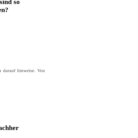
sind so
en?
n darauf hinweise. Von
nachher