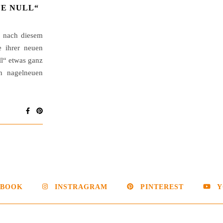
E NULL“
z nach diesem
e ihrer neuen
l“ etwas ganz
n nagelneuen
EBOOK
INSTRAGRAM
PINTEREST
Y