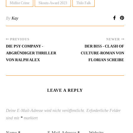
Midlist Crime
Skoutz-Award 2023
Thilo Falk
By
Kay
PREVIOUS
NEWER
DIE PSY COMPANY -
DER BISS - CLASH OF
ABGRÜNDIGER THRILLER
CULTURE-ROMAN VON
VON RALPH ALEX
FLORIAN SCHEIBE
LEAVE A REPLY
Deine E-Mail-Adresse wird nicht veröffentlicht.
Erforderliche Felder
sind mit
*
markiert
Name
*
E-Mail-Adresse
*
Website