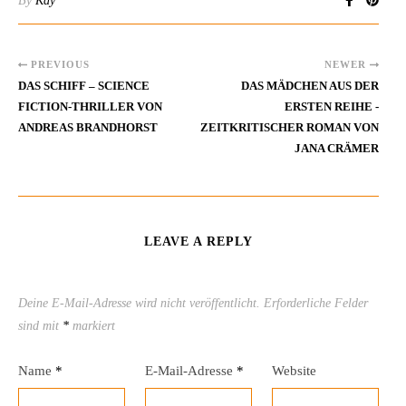
By
Kay
PREVIOUS
NEWER
DAS SCHIFF – SCIENCE
DAS MÄDCHEN AUS DER
FICTION-THRILLER VON
ERSTEN REIHE -
ANDREAS BRANDHORST
ZEITKRITISCHER ROMAN VON
JANA CRÄMER
LEAVE A REPLY
Deine E-Mail-Adresse wird nicht veröffentlicht.
Erforderliche Felder
sind mit
*
markiert
Name
*
E-Mail-Adresse
*
Website