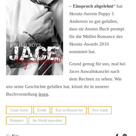
– Einspruch abgelehnt
“ hat
Skoutz-Jurorin Poppy J.
Anderson so gut gefallen,
dass sie Annies Buch prompt
für die Midlist Romance des
Skoutz-Awards 2016
nominiert hat.
Grund genug für uns, mal bei
Jaces Anwaltskanzlei nach
dem Rechten zu sehen. Wie
uns seine Geschichte gefallen hat, könnt ihr in unserer
Buchvorstellung
lesen
.
Annie Stone
Erotik
Kay zu Besuch bei
New Adult
Romance
the Words unwritten