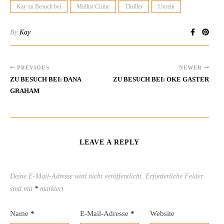
Kay zu Besuch bei
Midlist Crime
Thriller
Unrein
By
Kay
PREVIOUS
NEWER
ZU BESUCH BEI: DANA
ZU BESUCH BEI: OKE GASTER
GRAHAM
LEAVE A REPLY
Deine E-Mail-Adresse wird nicht veröffentlicht.
Erforderliche Felder
sind mit
*
markiert
Name
*
E-Mail-Adresse
*
Website